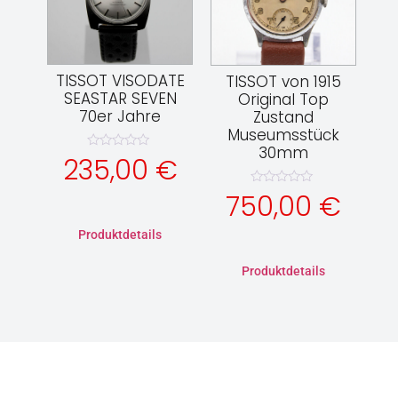
TISSOT VISODATE
TISSOT von 1915
SEASTAR SEVEN
Original Top
70er Jahre
Zustand
Museumsstück
30mm
Bewertet
235,00
€
mit
0
von
Bewertet
750,00
€
5
mit
0
von
Produktdetails
5
Produktdetails